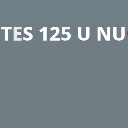
N
T
E
S
1
2
5
U
N
U