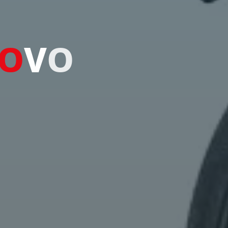
O
V
O