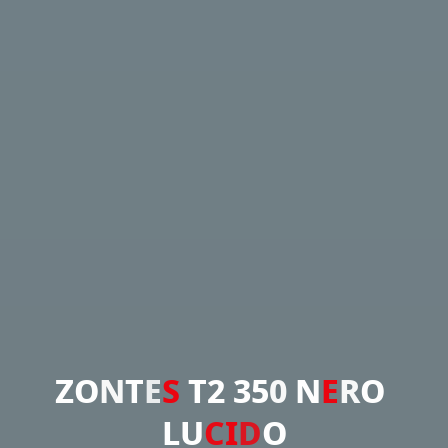
Z
O
N
T
E
S
T
2
3
5
0
N
E
R
O
L
U
C
I
D
O