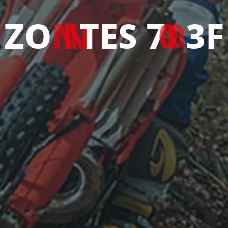
Z
O
N
T
E
S
7
0
3
F